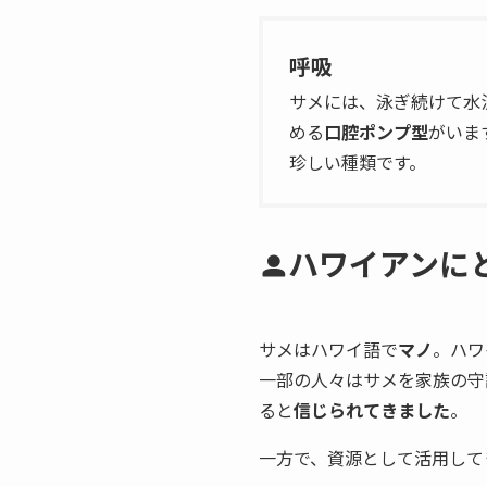
呼吸
サメには、泳ぎ続けて水
める
口腔ポンプ型
がいま
珍しい種類です。
ハワイアンに
サメはハワイ語で
マノ
。ハワ
一部の人々はサメを家族の
ると
信じられてきました
。
一方で、資源として活用して