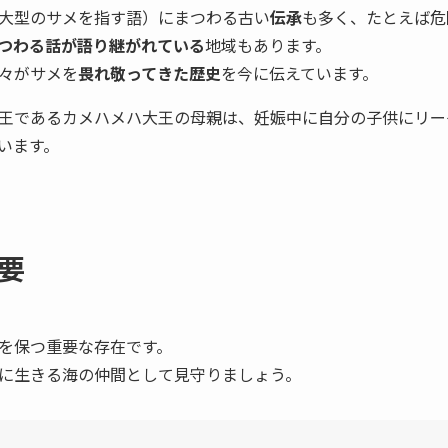
大型のサメを指す語）にまつわる古い
伝承
も多く、たとえば危
つわる話が語り継がれている
地域もあります。
々がサメを
畏れ敬ってきた歴史
を今に伝えています。
王であるカメハメハ大王の母親は、妊娠中に自分の子供にリー
います。
要
を保つ重要な存在です。
に生きる海の仲間として見守りましょう。