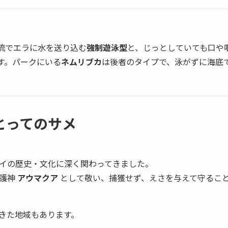
流でエラに水を送り込む
強制遊泳型
と、じっとしていても口や
す。パークにいる
ネムリブカ
は後者のタイプで、泳がずに海底
とってのサメ
イの歴史・文化に深く関わってきました。
守護神
アウマクア
として敬い、捕獲せず、えさを与えて守るこ
きた地域もあります。